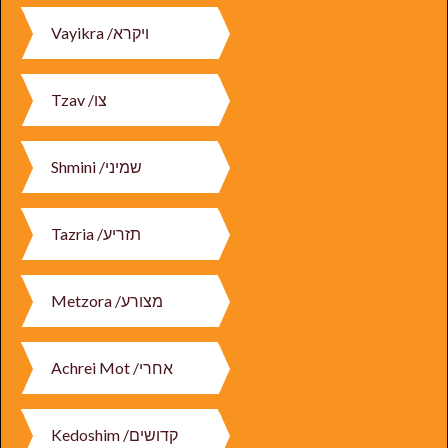
Vayikra /
ויקרא
Tzav /
צו
Shmini /
שמיני
Tazria /
תזריע
Metzora /
מצורע
Achrei Mot /
אחרי
Kedoshim /
קדושים