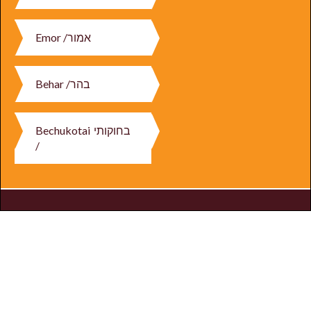
Emor /
אמור
Behar /
בהר
Bechukotai
בחוקותי
/