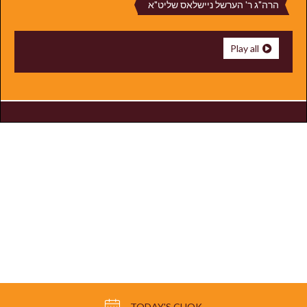
הרה"ג ר' הערשל ניישלאס שליט"א
Play all
TODAY'S CHOK